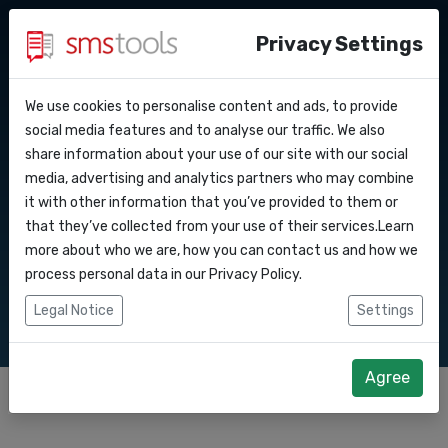
Privacy Settings
We use cookies to personalise content and ads, to provide
Perche’ smstools?
Contatti
SMS di Massa
API Docs
social media features and to analyse our traffic. We also
share information about your use of our site with our social
Richiedi un preventivo
Blog
media, advertising and analytics partners who may combine
Webhooks
Accordo del livello di servizio
it with other information that you’ve provided to them or
Invia messaggi SMS di massa ai consumatori
that they’ve collected from your use of their services.Learn
attraverso il nostro software o API Da 0,06 € per
Integrazioni
more about who we are, how you can contact us and how we
SMS in
process personal data in our
Privacy Policy
.
Zapier
Legal Notice
Settings
Make
Agree