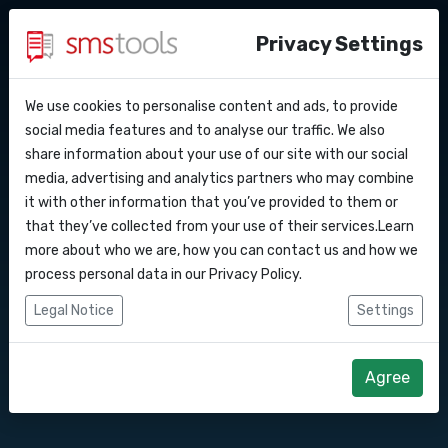
Privacy Settings
We use cookies to personalise content and ads, to provide
Perche’ smstools?
Contatti
Coupon inviabili con
API Docs
social media features and to analyse our traffic. We also
share information about your use of our site with our social
Richiedi un preventivo
Blog
media, advertising and analytics partners who may combine
testo
Webhooks
Accordo del livello di servizio
it with other information that you’ve provided to them or
that they’ve collected from your use of their services.Learn
Integrazioni
more about who we are, how you can contact us and how we
Invia coupon o voucher tramite SMS o messaggi di
process personal data in our
Privacy Policy
.
testo. Le persone amano i coupon e tutti leggono i
Zapier
Legal Notice
Settings
propri messaggi. Impara come combinare le due
Make
cose per incrementare le vendite.
Agree