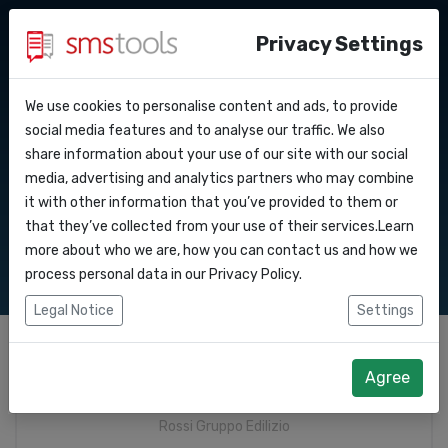
Privacy Settings
We use cookies to personalise content and ads, to provide
Perche’ smstools?
Contatti
API Docs
social media features and to analyse our traffic. We also
Whatsapp Business :
share information about your use of our site with our social
Richiedi un preventivo
Blog
media, advertising and analytics partners who may combine
Webhooks
Richiedi preventivo
Accordo del livello di servizio
it with other information that you’ve provided to them or
that they’ve collected from your use of their services.Learn
Integrazioni
more about who we are, how you can contact us and how we
process personal data in our
Privacy Policy
.
Zapier
Legal Notice
Settings
Make
Azienda
*
Agree