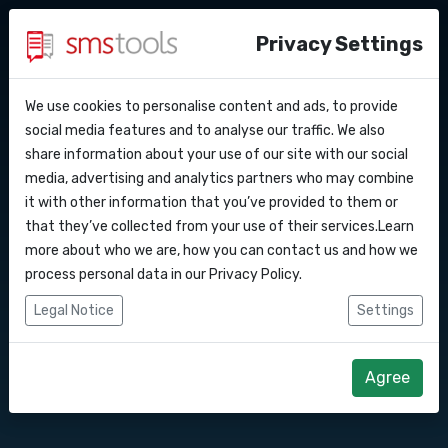
Privacy Settings
We use cookies to personalise content and ads, to provide
Perche’ smstools?
Contatti
API Docs
social media features and to analyse our traffic. We also
Messaggi di testo in
share information about your use of our site with our social
Richiedi un preventivo
Blog
media, advertising and analytics partners who may combine
Ungheria
Webhooks
Accordo del livello di servizio
it with other information that you’ve provided to them or
that they’ve collected from your use of their services.Learn
Integrazioni
more about who we are, how you can contact us and how we
Invia messaggi di testo online in Ungheria.
process personal data in our
Privacy Policy
.
SMS API gateway Ungheria.
Zapier
Legal Notice
Settings
Make
Comincia subito
Richiedi preventivo
Agree