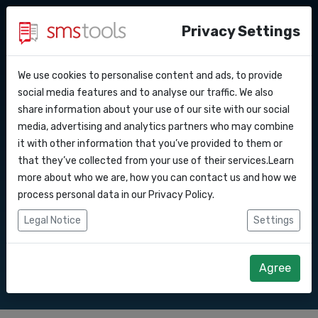
Privacy Settings
We use cookies to personalise content and ads, to provide
Perche’ smstools?
Contatti
API Docs
social media features and to analyse our traffic. We also
Messaggi di testo in
share information about your use of our site with our social
Richiedi un preventivo
Blog
media, advertising and analytics partners who may combine
Webhooks
Accordo del livello di servizio
it with other information that you’ve provided to them or
Invia messaggi di testo online in . SMS API
that they’ve collected from your use of their services.Learn
gateway .
Integrazioni
more about who we are, how you can contact us and how we
process personal data in our
Privacy Policy
.
Zapier
Legal Notice
Settings
Comincia subito
Richiedi preventivo
Make
Agree