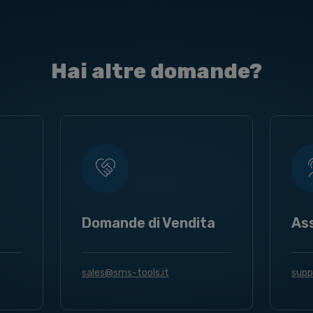
Hai altre domande?
Domande di Vendita
As
sales@sms-tools.it
supp