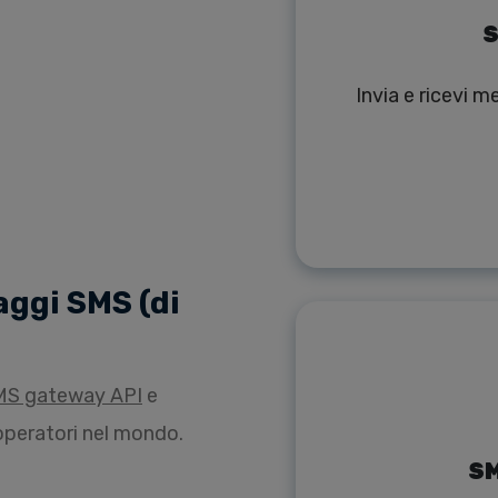
S
Invia e ricevi 
ggi SMS (di
MS gateway API
e
0 operatori nel mondo.
SM