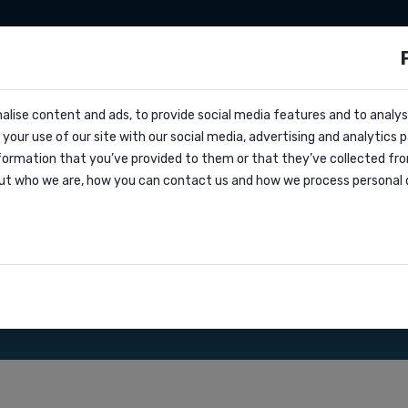
Sms promozionali
Sviluppatori
Prezzi
s?
alise content and ads, to provide social media features and to analyse
cs
your use of our site with our social media, advertising and analytics
entivo
formation that you’ve provided to them or that they’ve collected fro
oks
ut who we are, how you can contact us and how we process personal 
lo di servizio
MS API gateway .
azioni